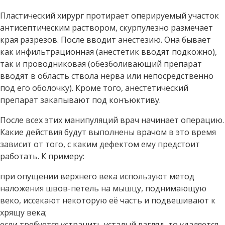
Пластический хирург протирает оперируемый участок
антисептическим раствором, скурпулезно размечает
края разрезов. После вводит анестезию. Она бывает
как инфильтрационная (анестетик вводят подкожно),
так и проводниковая (обезболивающий препарат
вводят в область ствола нерва или непосредственно
под его оболочку). Кроме того, анестетический
препарат закапывают под конъюктиву.
После всех этих манипуляций врач начинает операцию.
Какие действия будут выполнены врачом в это время
зависит от того, с каким дефектом ему предстоит
работать. К примеру:
при опущении верхнего века используют метод
наложения швов-петель на мышцу, поднимающую
веко, иссекают некоторую её часть и подвешивают к
хрящу века;
если требуется устранить усталый взгляд, то удаляется