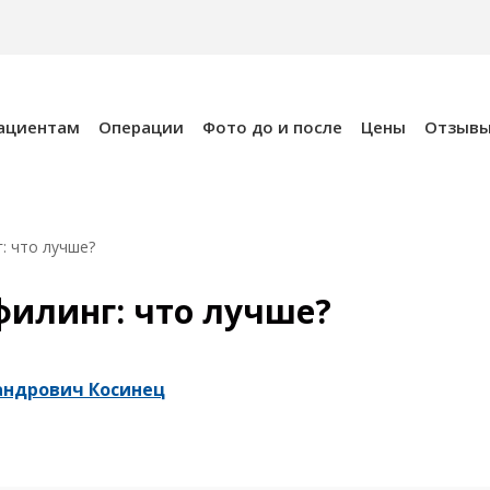
ациентам
Операции
Фото до и после
Цены
Отзыв
: что лучше?
илинг: что лучше?
андрович Косинец