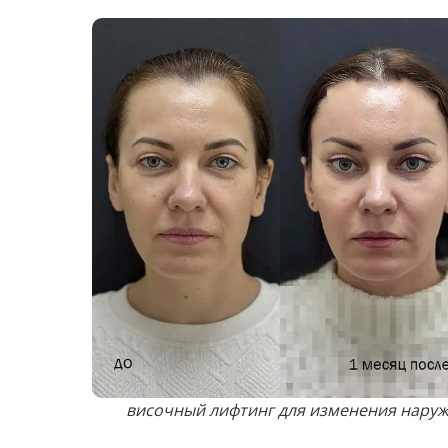
недовольство пациента своей фигурой;
диспропорции в силуэте.
Избыточный жир чаще всего накапливается в
передняя часть живота, где может образова
плечи;
ягодицы;
бедра.
Все эти зоны могут быть обработаны во вре
зависимости от используемых технологий и 
Липофилинг
Липофилинг — это процедура, направленная
пересадки. Суть метода заключается в перен
жировой ткани в области, откуда планируетс