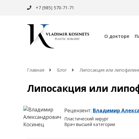
+7 (985) 570-71-71
О докторе
П
Главная
Блог
Липосакция или липофилинг
Липосакция или липоф
Рецензент:
Владимир Алекс
Пластический хирург
Врач высшей категории