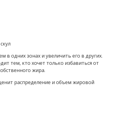
рать примерно на 30% больше жировой
липосакцией, а также рассказывает о
удаляет лишний жир, а при липофилинге