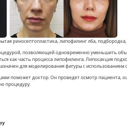
ючают:
 жира может рассасываться, поэтому необходимо заби
адки.
г объясняет пациенту различия между липофилингом и 
тличие заключается в том, что при липосакции хирург 
ела.
: норма или осложнение?