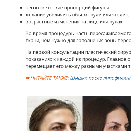
височный лифтинг для изменения наружн
Пластические хирурги выделяют два типа зон
Донорская зона — участок, откуда берется ж
Рецепиентная зона — область, куда будет пе
В качестве донорских зон обычно выбирают
плечи;
живот;
бедра;
ягодицы.
Рецепиентные зоны — это те области, где н
лицо;
грудь;
ягодицы;