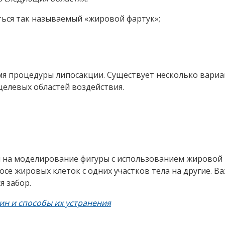
кции включают:
ных зонах тела;