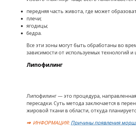
Next
Основные показания для проведения липоса
наличие избыточной жировой ткани в различ