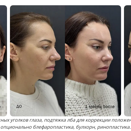
 следующих областях:
ться так называемый «жировой фартук»;
мя процедуры липосакции. Существует несколько вариа
целевых областей воздействия.
 на моделирование фигуры с использованием жировой т
осе жировых клеток с одних участков тела на другие. В
я забор.