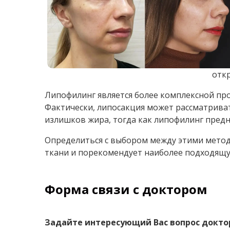
голени.
Показания для проведения липофилинга вкл
несоответствие пропорций фигуры;
желание увеличить объем груди или ягодиц;
возрастные изменения на лице или руках.
Во время процедуры часть пересаживаемого
ткани, чем нужно для заполнения зоны перес
На первой консультации пластический хирур
показаниях к каждой из процедур. Главное о
перемещает его между разными участками т
⇒
ЧИТАЙТЕ ТАКЖЕ:
Шишки после липофилинга