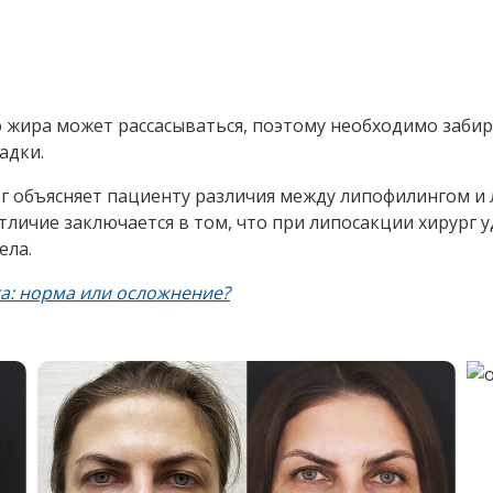
ых уголков глаза, подтяжка лба для коррекции положе
опционально блефаропластика, булхорн, ринопластика.
 для этой процедуры:
ир.
ресажен жир.
ся участки с большим объемом жировой клетчатки:
еобходимо увеличить объем или улучшить контуры: