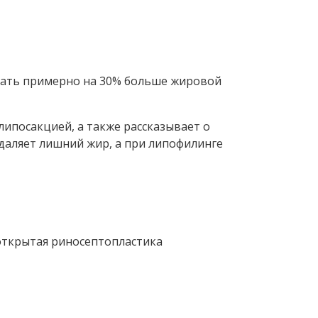
ния бровей, липофилинг скуловой зоны и