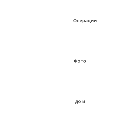
Операции
Фото
до и