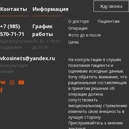
Контакты
Информация
О докторе
Пациентам
+7 (985)
График
Операции
570-71-71
работы
Фото до и после
Круглосуточная
Пн.-Вс. С 09.00
Цены
поддержка
до 21.00
vkosinets@yandex.ru
На консультации я слушаю
Консультация
пожелания пациента и
оцениваю исходные данные.
онлайн
Хочу обратить внимание, что
рациональная составляющая
в принятии решения об
операции должна
сопутствовать
эмоциональному стремлению
изменить свою внешность в
лучшую сторону.
Прислушивайтесь к мнению
доктора!