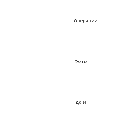
Операции
Фото
до и