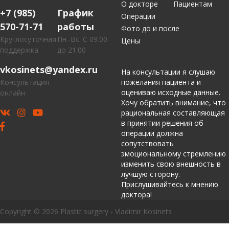
О докторе
Пациентам
+7 (985)
График
Операции
570-71-71
работы
Фото до и после
Круглосуточная
Пн.-Вс. С 09.00
Цены
поддержка
до 21.00
vkosinets@yandex.ru
На консультации я слушаю
Консультация
пожелания пациента и
оцениваю исходные данные.
онлайн
Хочу обратить внимание, что
рациональная составляющая
в принятии решения об
операции должна
сопутствовать
эмоциональному стремлению
изменить свою внешность в
лучшую сторону.
Прислушивайтесь к мнению
доктора!
Copyright © 2026 Plastic surgery - Vladimir Kosinets