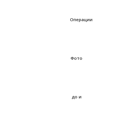
Операции
Фото
до и