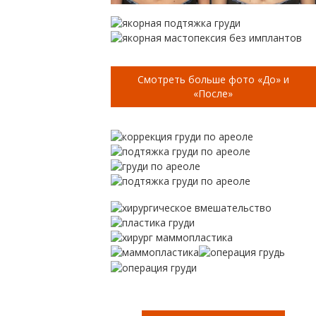
Смотреть больше фото «До» и
«После»