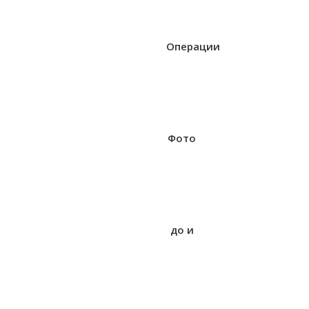
Операции
Фото
до и