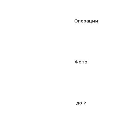
Операции
Фото
до и