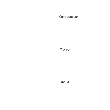
Операции
Фото
до и