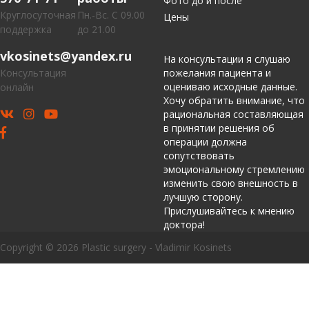
Фото до и после
Круглосуточная
Пн.-Вс. С 09.00
Цены
поддержка
до 21.00
vkosinets@yandex.ru
На консультации я слушаю
Консультация
пожелания пациента и
оцениваю исходные данные.
онлайн
Хочу обратить внимание, что
рациональная составляющая
в принятии решения об
операции должна
сопутствовать
эмоциональному стремлению
изменить свою внешность в
лучшую сторону.
Прислушивайтесь к мнению
доктора!
Copyright © 2026 Plastic surgery - Vladimir Kosinets