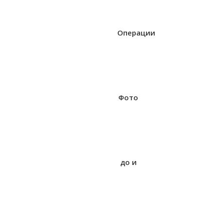
Операции
Фото
до и