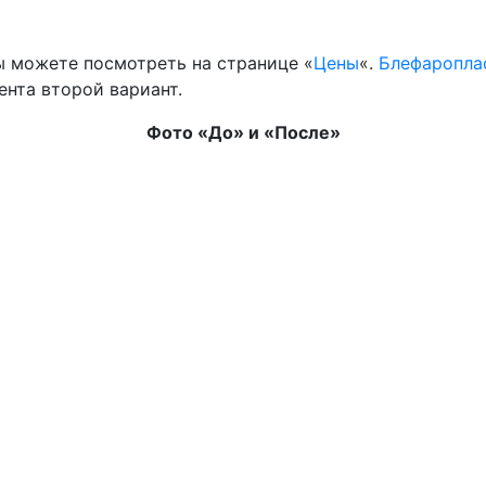
ы можете посмотреть на странице «
Цены
«.
Блефаропла
ента второй вариант.
Фото «До» и «После»