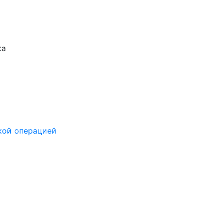
ка
кой операцией