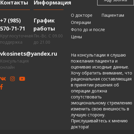
Контакты
Информация
О докторе
Пациентам
+7 (985)
График
Операции
570-71-71
работы
Фото до и после
Круглосуточная
Пн.-Вс. С 09.00
Цены
поддержка
до 21.00
vkosinets@yandex.ru
На консультации я слушаю
Консультация
пожелания пациента и
оцениваю исходные данные.
онлайн
Хочу обратить внимание, что
рациональная составляющая
в принятии решения об
операции должна
сопутствовать
эмоциональному стремлению
изменить свою внешность в
лучшую сторону.
Прислушивайтесь к мнению
доктора!