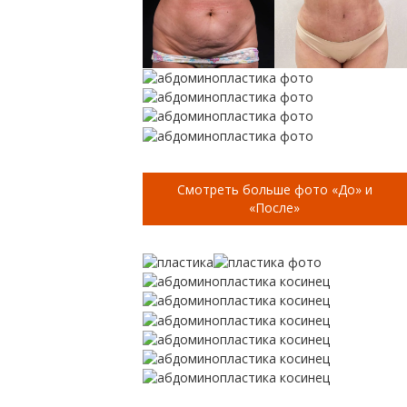
Смотреть больше фото «До» и
«После»