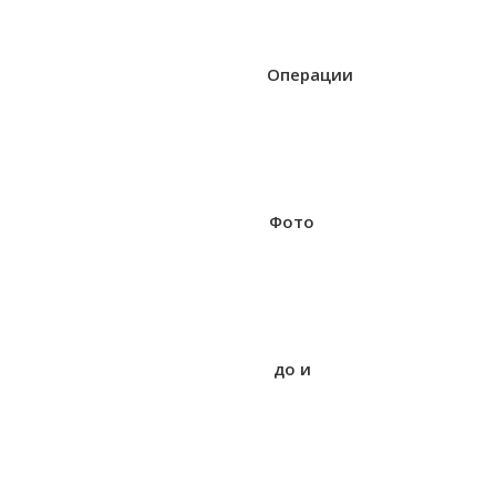
Операции
Фото
до и