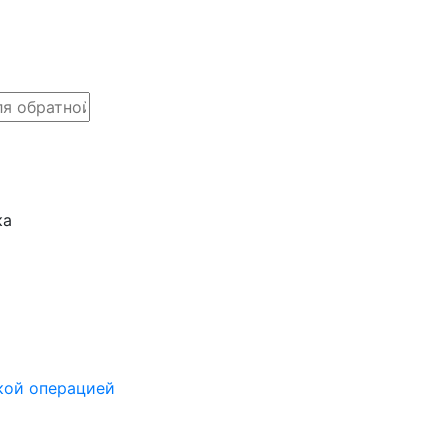
ка
кой операцией