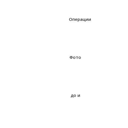
Операции
Фото
до и