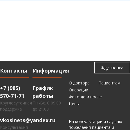
Контакты
Информация
О докторе
Пациентам
+7 (985)
График
Операции
570-71-71
работы
Фото до и после
Круглосуточная
Пн.-Вс. С 09.00
Цены
поддержка
до 21.00
vkosinets@yandex.ru
На консультации я слушаю
Консультация
пожелания пациента и