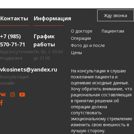
Контакты
Информация
О докторе
Пациентам
+7 (985)
График
Операции
570-71-71
работы
Фото до и после
Круглосуточная
Пн.-Вс. С 09.00
Цены
поддержка
до 21.00
vkosinets@yandex.ru
На консультации я слушаю
Консультация
пожелания пациента и
оцениваю исходные данные.
онлайн
Хочу обратить внимание, что
рациональная составляющая
в принятии решения об
операции должна
сопутствовать
эмоциональному стремлению
изменить свою внешность в
лучшую сторону.