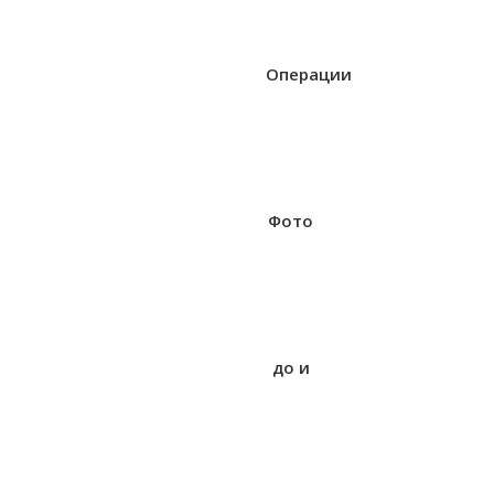
Операции
Фото
до и