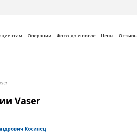
ациентам
Операции
Фото до и после
Цены
Отзыв
aser
ии Vaser
андрович Косинец