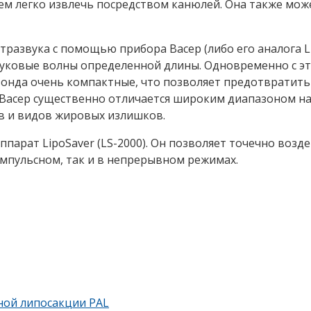
м легко извлечь посредством канюлей. Она также може
развука с помощью прибора Васер (либо его аналога L
вуковые волны определенной длины. Одновременно с эт
онда очень компактные, что позволяет предотвратить
Васер существенно отличается широким диапазоном на
в и видов жировых излишков.
ппарат LipoSaver (LS-2000). Он позволяет точечно возде
импульсном, так и в непрерывном режимах.
ной липосакции PAL