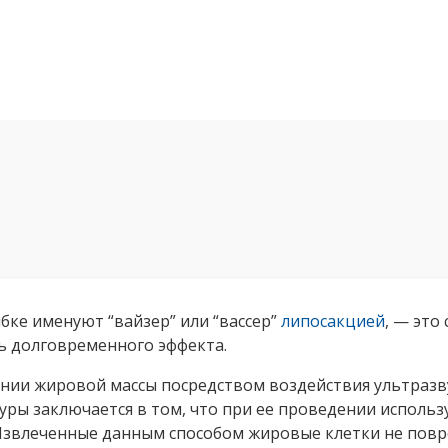
бке именуют “вайзер” или “вассер”
липосакцией
, — это
ь долговременного эффекта.
нии жировой массы посредством воздействия ультразву
ры заключается в том, что при ее проведении исполь
Извлеченные данным способом жировые клетки не повр