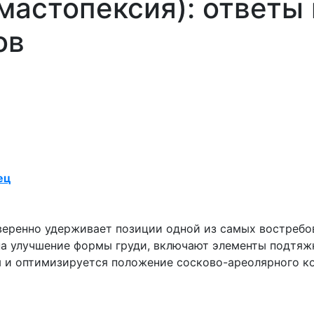
мастопексия): ответы
ов
ец
еренно удерживает позиции одной из самых востребов
а улучшение формы груди, включают элементы подтяжк
 и оптимизируется положение сосково-ареолярного к