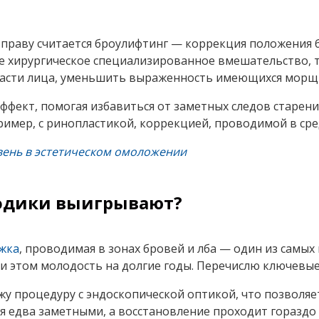
 праву считается броулифтинг — коррекция положения 
е хирургическое специализированное вмешательство, 
части лица, уменьшить выраженность имеющихся морщ
эффект, помогая избавиться от заметных следов старе
имер, с ринопластикой, коррекцией, проводимой в сре
вень в эстетическом омоложении
одики выигрывают?
яжка
, проводимая в зонах бровей и лба — один из самы
и этом молодость на долгие годы. Перечислю ключевые
 процедуру с эндоскопической оптикой, что позволяет
я едва заметными, а восстановление проходит гораздо 