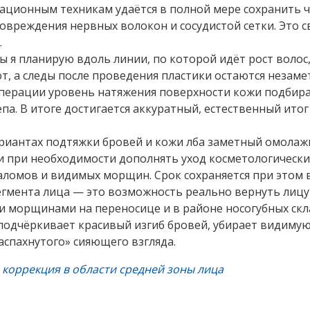
ационным техникам удаётся в полной мере сохранить ч
овреждения нервных волокон и сосудистой сетки. Это 
.
зы я планирую вдоль линии, по которой идёт рост волос
, а следы после проведения пластики остаются незам
ерации уровень натяжения поверхности кожи подбирае
а. В итоге достигается аккуратный, естественный ито
иантах подтяжки бровей и кожи лба заметный омолажи
и при необходимости дополнять уход косметологичес
заломов и видимых морщин. Срок сохраняется при этом в
егмента лица — это возможность реально вернуть лиц
 морщинами на переносице и в районе носогубных скла
подчёркивает красивый изгиб бровей, убирает видимую
распахнутого» сияющего взгляда.
 коррекция в области средней зоны лица