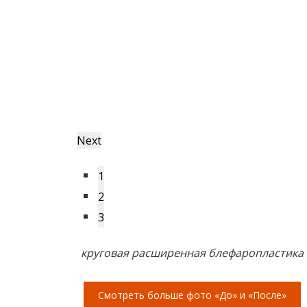
Next
1
2
3
круговая расширенная блефаропластика
Смотреть больше фото «До» и «После»