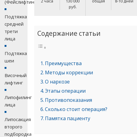
2 часа
130 000
общая
8-10 дней
(Фейслифтинг)
руб.
Подтяжка
средней
трети
Содержание статьи
лица
Подтяжка
шеи
Преимущества
Методы коррекции
Височный
О наркозе
лифтинг
Этапы операции
Липофилинг
Противопоказания
лица
Сколько стоит операция?
Памятка пациенту
Липосакция
второго
подбородка