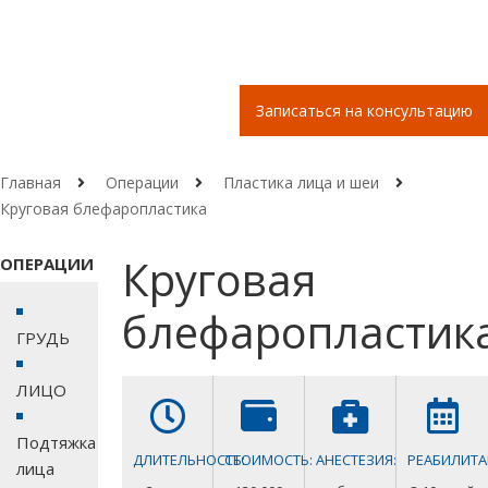
Записаться на консультацию
Главная
Операции
Пластика лица и шеи
Круговая блефаропластика
Круговая
ОПЕРАЦИИ
блефаропластик
ГРУДЬ
ЛИЦО
Подтяжка
ДЛИТЕЛЬНОСТЬ:
СТОИМОСТЬ:
АНЕСТЕЗИЯ:
РЕАБИЛИТА
лица