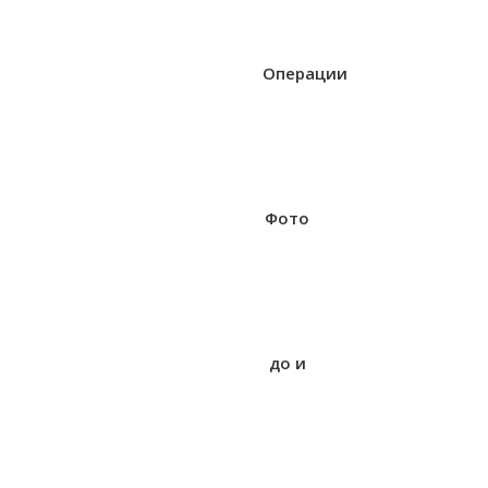
Операции
Фото
до и