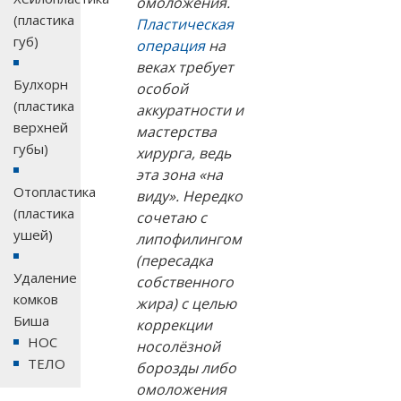
омоложения.
(пластика
Пластическая
губ)
операция
на
веках требует
Булхорн
особой
(пластика
аккуратности и
верхней
мастерства
губы)
хирурга, ведь
эта зона «на
Отопластика
виду». Нередко
(пластика
сочетаю с
ушей)
липофилингом
(пересадка
Удаление
собственного
комков
жира) с целью
Биша
коррекции
НОС
носолёзной
ТЕЛО
борозды либо
омоложения