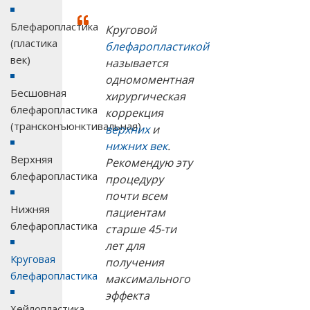
Блефаропластика
Круговой
(пластика
блефаропластикой
век)
называется
одномоментная
Бесшовная
хирургическая
блефаропластика
коррекция
(трансконъюнктивальная)
верхних
и
нижних век
.
Верхняя
Рекомендую эту
блефаропластика
процедуру
почти всем
Нижняя
пациентам
блефаропластика
старше 45-ти
лет для
Круговая
получения
блефаропластика
максимального
эффекта
Хейлопластика