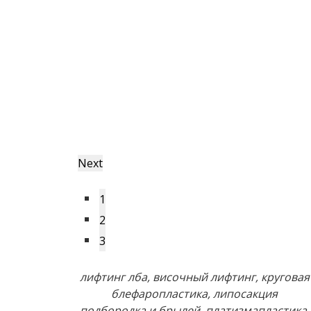
Next
1
2
3
лифтинг лба, височный лифтинг, круговая
блефаропластика, липосакция
подбородка и брылей, платизмапластика,