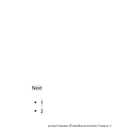
Next
1
2
круговая блефаропластика с