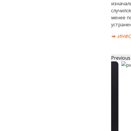
изначал
случился
менее п
устране
⇒
ИНФО
Previous