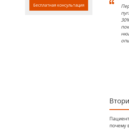
Бесплатная консультация
Пер
пуг
30%
пок
нюа
опы
Втори
Пациент
почему в