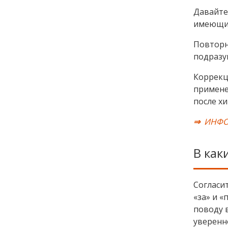
Давайте 
имеющие
Повторна
подразу
Коррекц
примене
после хи
⇒
ИНФО
В как
Согласит
«за» и «
поводу 
уверенн