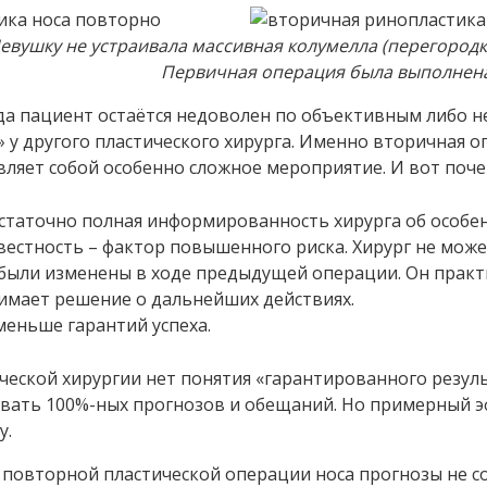
евушку не устраивала массивная колумелла (перегородк
Первичная операция была выполнена
да пациент остаётся недоволен по объективным либо н
 у другого пластического хирурга. Именно вторичная о
вляет собой особенно сложное мероприятие. И вот поче
статочно полная информированность хирурга об особе
естность – фактор повышенного риска. Хирург не може
 были изменены в ходе предыдущей операции. Он практ
имает решение о дальнейших действиях.
меньше гарантий успеха.
ической хирургии нет понятия «гарантированного резул
авать 100%-ных прогнозов и обещаний. Но примерный 
у.
 повторной пластической операции носа прогнозы не со