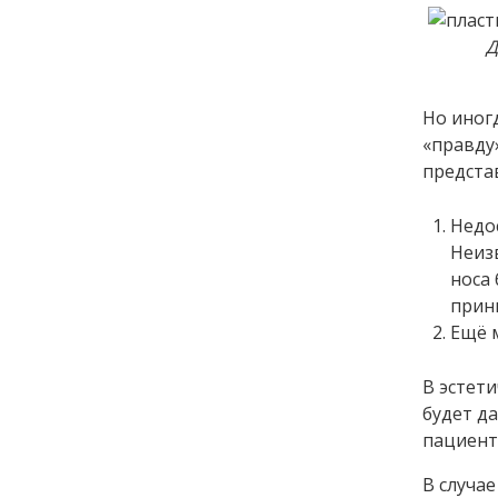
Д
Но иног
«правду»
предста
Недо
Неизв
носа
прин
Ещё 
В эстет
будет д
пациент
В случае