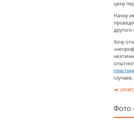
цену пе
Начну и
проведен
другого 
Хочу от
«непроф
неэтичн
опытног
пластич
случаев.
⇒
ИНФО
Фото 