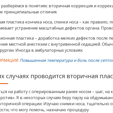
разберёмся в понятиях: вторичная коррекция и коррекц
 принципиальные отличия.
я пластика кончика носа, спинки носа – как правило, 
мевает устранение масштабных дефектов органа. Прово
ионная пластика – доработка мелких дефектов после 
ние местной анестезии с внутривенной седацией. Обыч
рургии. Иногда в амбулаторных условиях.
РМАЦИЯ:
Повышенная температура и боль после септоп
их случаях проводится вторичная пла
ься на работу с оперированным ранее носом – шаг, на 
против». Я в некоторых случаях беру паузу на обдумыва
вторичной операции. Изучаю снимки носа, тщательно 
ости, что могу помочь, назначаю процедуру.