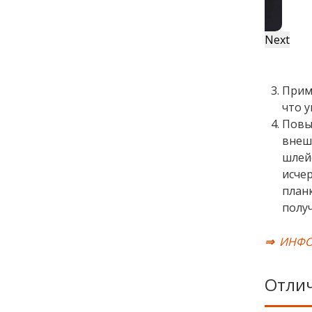
Next
Прим
что 
Повы
внеш
шлей
исче
план
полу
⇒
ИНФО
Отлич